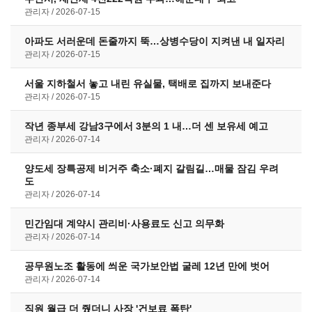
관리자
2026-07-15
아파도 서러운데 돈줄까지 뚝…상병수당이 지켜낸 내 일자리
관리자
2026-07-15
서울 지하철서 놓고 내린 유실물, 택배로 집까지 보내준다
관리자
2026-07-15
작년 종부세 강남3구에서 3분의 1 내…더 센 보유세 예고
관리자
2026-07-14
양도세 장특공제 비거주 축소·폐지 갈림길…매물 잠김 우려
도
관리자
2026-07-14
민간임대 계약시 관리비·사용료도 신고 의무화
관리자
2026-07-14
공무원노조 활동에 씌운 국가보안법 굴레 12년 만에 벗어
관리자
2026-07-14
직원 월급 더 줬더니 사장 '건보료 폭탄'